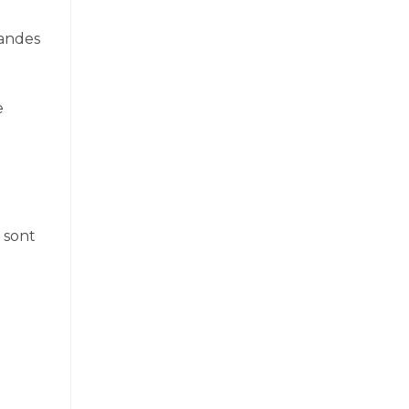
randes
e
 sont