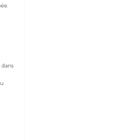
bée.
z dans
du