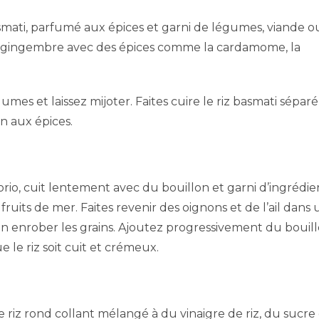
basmati, parfumé aux épices et garni de légumes, viande o
t du gingembre avec des épices comme la cardamome, la
mes et laissez mijoter. Faites cuire le riz basmati sépa
n aux épices.
orio, cuit lentement avec du bouillon et garni d’ingrédie
uits de mer. Faites revenir des oignons et de l’ail dans
ien enrober les grains. Ajoutez progressivement du bouil
e riz soit cuit et crémeux.
de riz rond collant mélangé à du vinaigre de riz, du sucre