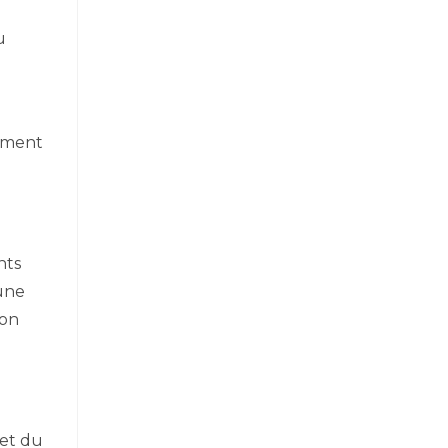
u
rément
nts
 une
lon
 et du