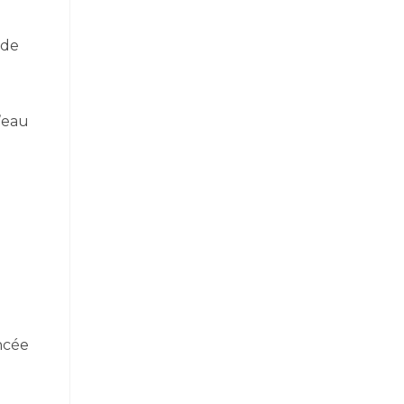
 de
’eau
ncée